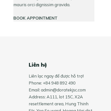
mauris orci dignissim gravida.
BOOK APPOINTMENT
Liên hệ
Liên lạc ngay để được hỗ trợ!
Phone: +84 948 892 490
Email:
admin@doratekjsc.com
Address: A111, lot 15C, X2A
resettlement area, Hung Thinh
Str, Yen So ward, Hoang Mai dist,