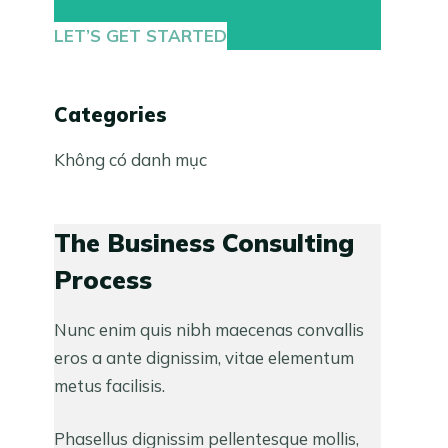
LET’S GET STARTED
Categories
Không có danh mục
The Business Consulting
Process
Nunc enim quis nibh maecenas convallis
eros a ante dignissim, vitae elementum
metus facilisis.
Phasellus dignissim pellentesque mollis,