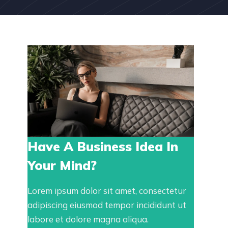
Have A Business Idea In
Your Mind?
Lorem ipsum dolor sit amet, consectetur
adipiscing eiusmod tempor incididunt ut
labore et dolore magna aliqua.